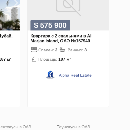
$ 575 900
Дубай,
Квартира с 2 спальнями в Al
Marjan Island, ОАЭ №157940
Спален:
2
Ванных:
3
187 м²
Площадь:
187 м²
Alpha Real Estate
ентхаусы в ОАЭ
Таунхаусы в ОАЭ