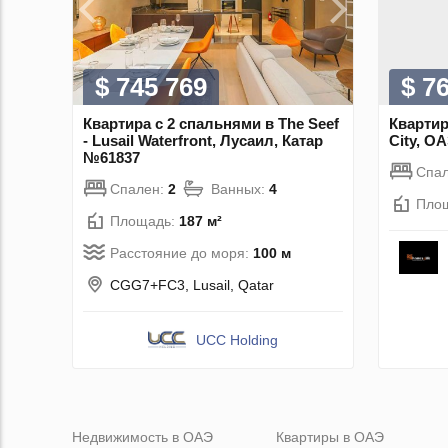
$ 745 769
$ 7
Квартира с 2 спальнями в The Seef
Квартир
- Lusail Waterfront, Лусаил, Катар
City, О
№61837
Спа
Спален:
2
Ванных:
4
Пло
Площадь:
187 м²
Расстояние до моря:
100 м
CGG7+FC3, Lusail, Qatar
UCC Holding
Недвижимость в ОАЭ
Квартиры в ОАЭ