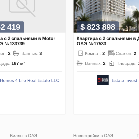
62 419
$ 823 898
а с 2 спальнями в Motor
Квартира с 2 спальнями в 
АЭ №133739
ОАЭ №17533
лен:
2
Ванных:
3
Комнат:
2
Спален:
2
щадь:
187 м²
Ванных:
2
Площадь:
Homes 4 Life Real Estate LLC
Estate Invest
Виллы в ОАЭ
Новостройки в ОАЭ
П