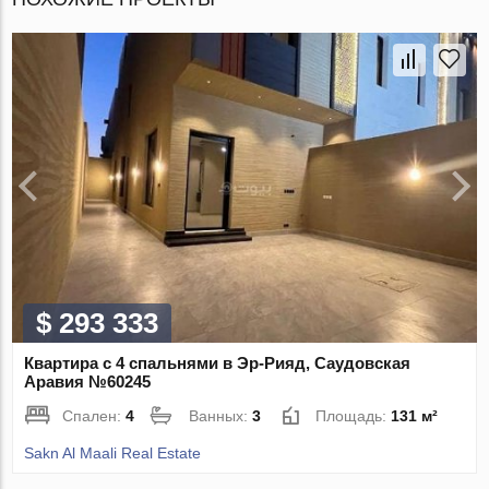
$ 293 333
Квартира с 4 спальнями в Эр-Рияд, Саудовская
Аравия №60245
Спален:
4
Ванных:
3
Площадь:
131 м²
Sakn Al Maali Real Estate