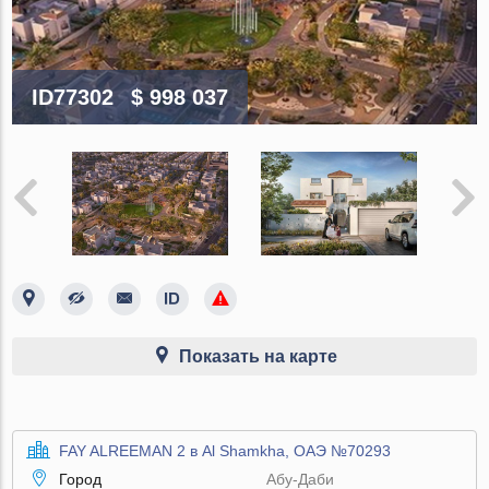
ID77302
$ 998 037
Показать на карте
FAY ALREEMAN 2 в Al Shamkha, ОАЭ №70293
Город
Абу-Даби