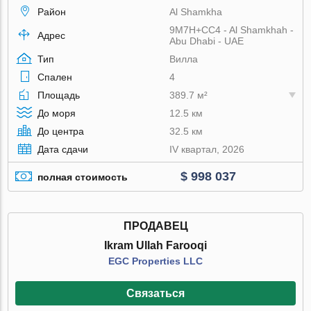
Район
Al Shamkha
9M7H+CC4 - Al Shamkhah -
Адрес
Abu Dhabi - UAE
Тип
Вилла
Спален
4
Площадь
389.7 м²
До моря
12.5 км
До центра
32.5 км
Дата сдачи
IV квартал, 2026
$ 998 037
полная стоимость
ПРОДАВЕЦ
Ikram Ullah Farooqi
EGC Properties LLC
Связаться